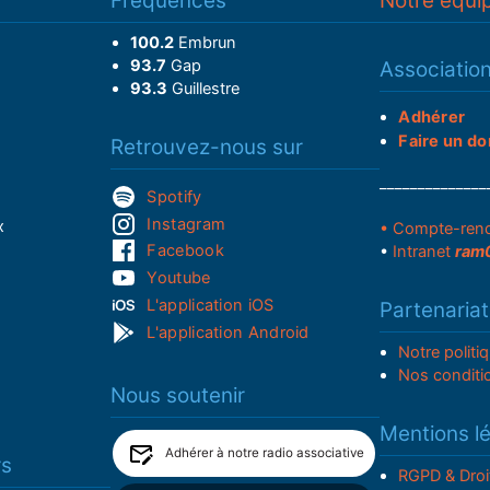
Fréquences
Notre équi
100.2
Embrun
93.7
Gap
Associatio
93.3
Guillestre
Adhérer
Faire un do
Retrouvez-nous sur
______________
Spotify
Instagram
x
• Compte-ren
Facebook
•
Intranet
ram
Youtube
L'application iOS
Partenariat
L'application Android
Notre politi
Nos conditi
Nous soutenir
Mentions l
Adhérer à notre radio associative
rs
RGPD & Droi