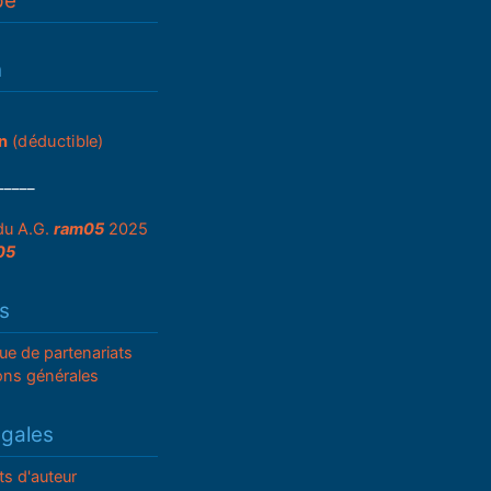
pe
n
n
(déductible)
_____
du A.G.
ram05
2025
05
s
que de partenariats
ons générales
égales
ts d'auteur