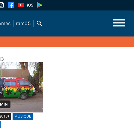
mmes
ram05
13
 MIN
2013)
MUSIQUE