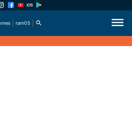
mmes
ram05