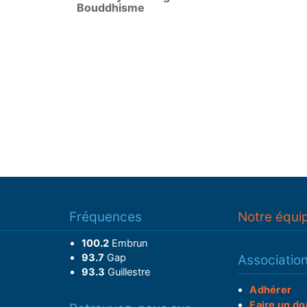
Bouddhisme
Fréquences
Notre équi
100.2
Embrun
93.7
Gap
Associatio
93.3
Guillestre
Adhérer
Faire un do