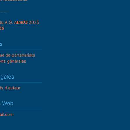
_____
du A.G.
ram05
2025
05
s
que de partenariats
ons générales
égales
ts d'auteur
n Web
il.com