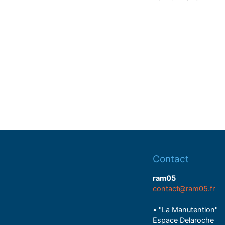
Contact
ram05
contact@ram05.fr
• "La Manutention"
Espace Delaroche