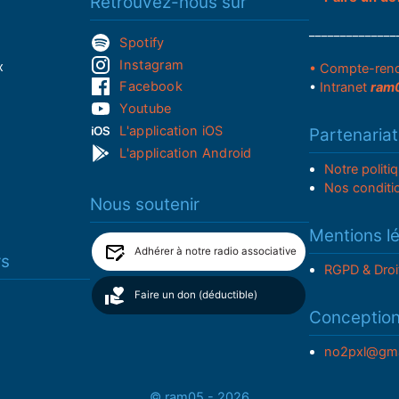
Retrouvez-nous sur
______________
Spotify
Instagram
x
• Compte-ren
Facebook
•
Intranet
ram
Youtube
L'application iOS
Partenariat
L'application Android
Notre politi
Nos conditi
Nous soutenir
Mentions l
Adhérer à notre radio associative
rs
RGPD & Droi
Faire un don (déductible)
Conceptio
no2pxl@gma
© ram05 - 2026