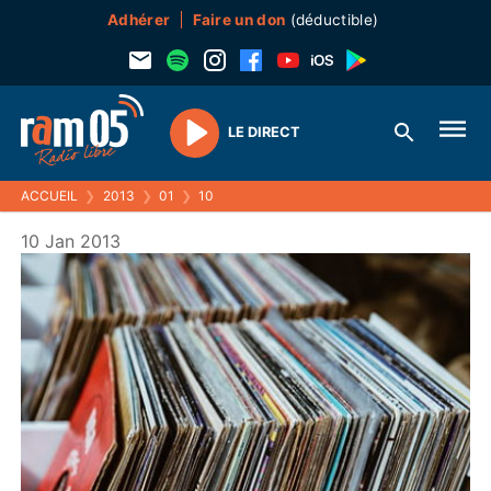
Adhérer
Faire un don
(déductible)
LE DIRECT
Play
ACCUEIL
❯
2013
❯
01
❯
10
10 Jan 2013