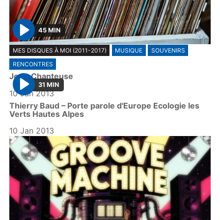
45 MIN
P
MES DISQUES À MOI (2011-2017)
MUSIQUE
SOUVENIRS
l
RENCONTRES
a
Joa – Chanteuse
y
31 MIN
10 Jan 2013
P
Thierry Baud – Porte parole d'Europe Ecologie les
l
Verts Hautes Alpes
a
10 Jan 2013
y