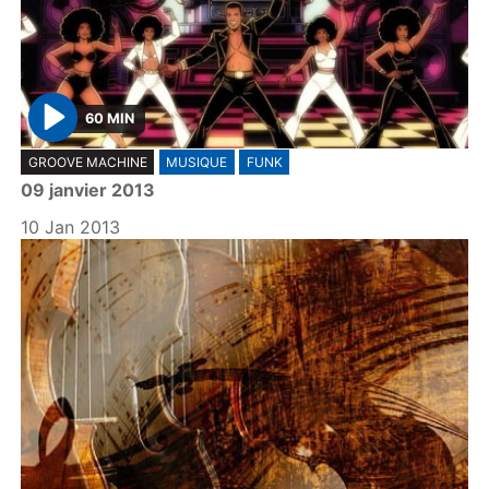
60 MIN
P
GROOVE MACHINE
MUSIQUE
FUNK
l
09 janvier 2013
a
y
10 Jan 2013