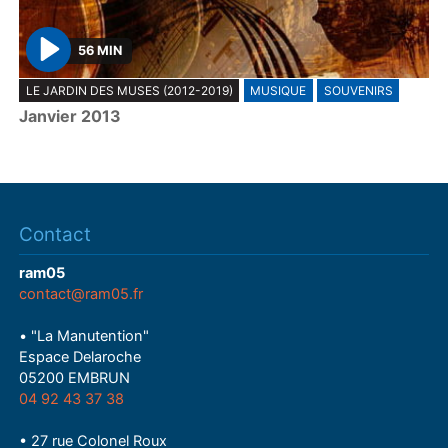
56 MIN
P
LE JARDIN DES MUSES (2012-2019)
MUSIQUE
SOUVENIRS
l
Janvier 2013
a
y
Contact
ram05
contact@ram05.fr
• "La Manutention"
Espace Delaroche
05200 EMBRUN
04 92 43 37 38
• 27 rue Colonel Roux