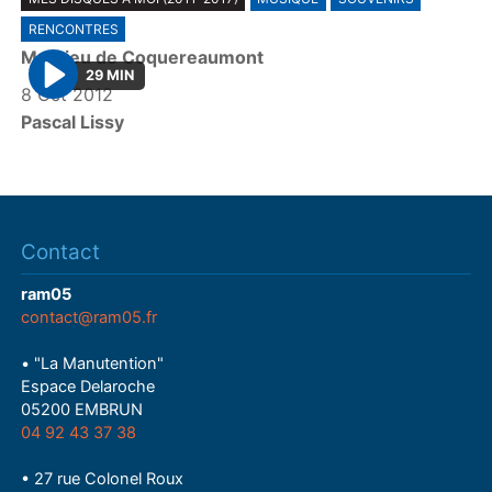
l
RENCONTRES
a
Mathieu de Coquereaumont
y
29 MIN
8 Oct 2012
P
Pascal Lissy
l
a
y
Contact
ram05
contact@ram05.fr
• "La Manutention"
Espace Delaroche
05200 EMBRUN
04 92 43 37 38
• 27 rue Colonel Roux