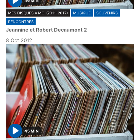
46 MIN
P
MES DISQUES À MOI (2011-2017)
MUSIQUE
SOUVENIRS
l
RENCONTRES
a
Jeannine et Robert Decaumont 2
y
8 Oct 2012
45 MIN
P