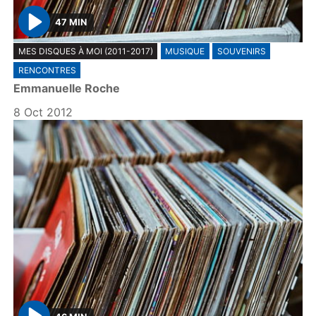
47 MIN
P
MES DISQUES À MOI (2011-2017)
MUSIQUE
SOUVENIRS
l
RENCONTRES
a
Emmanuelle Roche
y
8 Oct 2012