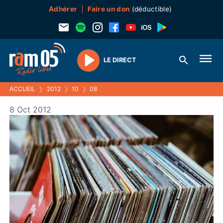
Adhérer
Faire un don
(déductible)
LE DIRECT
Play
ACCUEIL
❯
2012
❯
10
❯
08
8 Oct 2012