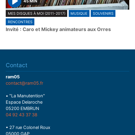
45 MIN
P
MES DISQUES À MOI (2011-2017)
MUSIQUE
SOUVENIRS
l
RENCONTRES
a
Invité : Caro et Mickey animateurs aux Orres
y
Contact
ram05
contact@ram05.fr
• "La Manutention"
Espace Delaroche
05200 EMBRUN
04 92 43 37 38
• 27 rue Colonel Roux
05000 GAP