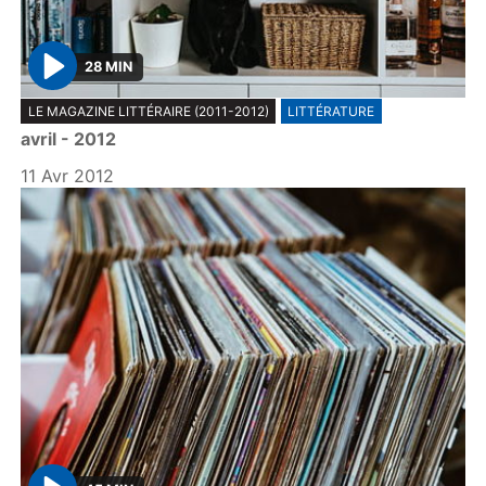
28 MIN
P
LE MAGAZINE LITTÉRAIRE (2011-2012)
LITTÉRATURE
l
avril - 2012
a
y
11 Avr 2012