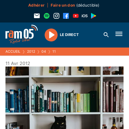
Adhérer
Faire un don
(déductible)
LE DIRECT
Play
ACCUEIL
❯
2012
❯
04
❯
11
11 Avr 2012