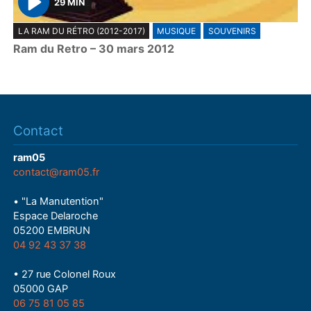
29 MIN
P
LA RAM DU RÉTRO (2012-2017)
MUSIQUE
SOUVENIRS
l
Ram du Retro – 30 mars 2012
a
y
Contact
ram05
contact@ram05.fr
• "La Manutention"
Espace Delaroche
05200 EMBRUN
04 92 43 37 38
• 27 rue Colonel Roux
05000 GAP
06 75 81 05 85