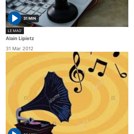
31 MIN
P
LE MAG'
l
Alain Lipietz
a
y
31 Mar 2012