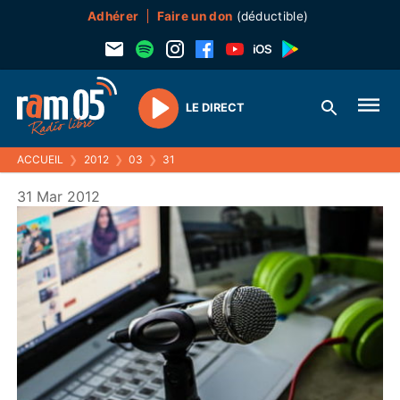
Adhérer
Faire un don
(déductible)
LE DIRECT
Play
ACCUEIL
❯
2012
❯
03
❯
31
31 Mar 2012