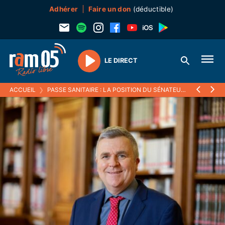
Adhérer
Faire un don
(déductible)
LE DIRECT
Play
ACCUEIL
❯
PASSE SANITAIRE : LA POSITION DU SÉNATEUR JEAN-MICHEL ARNAUD