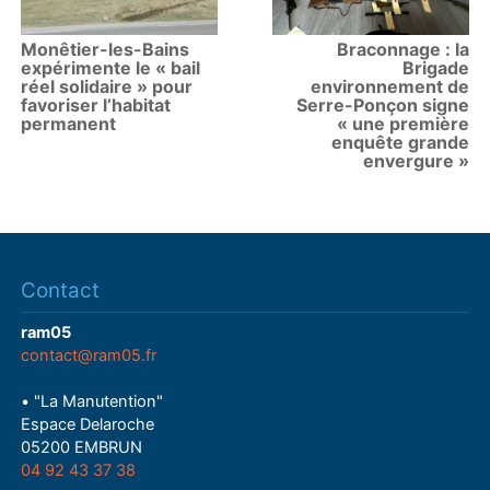
Monêtier-les-Bains
Braconnage : la
expérimente le « bail
Brigade
réel solidaire » pour
environnement de
favoriser l’habitat
Serre-Ponçon signe
permanent
« une première
enquête grande
envergure »
Contact
ram05
contact@ram05.fr
• "La Manutention"
Espace Delaroche
05200 EMBRUN
04 92 43 37 38