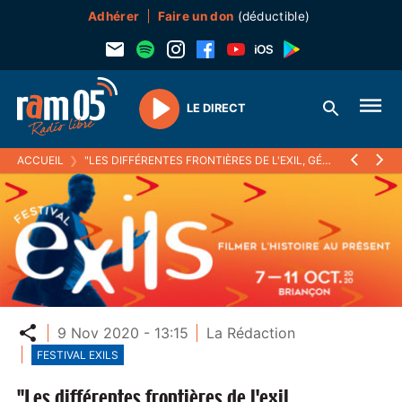
Adhérer
Faire un don
(déductible)
LE DIRECT
Play
ACCUEIL
❯
"LES DIFFÉRENTES FRONTIÈRES DE L'EXIL, GÉOGRAPHIQUES, ADMINISTRATIVES ET CULTURELLES" : TABLE RONDE FESTIVAL EXIL 2020
Partager
9 Nov 2020 - 13:15
La Rédaction
FESTIVAL EXILS
"Les différentes frontières de l'exil,