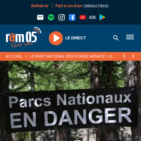
Adhérer
Faire un don
(déductible)
LE DIRECT
Play
ACCUEIL
❯
LE PARC NATIONAL DES ÉCRINS MENACÉ : LES AGENTS SE MOBILISENT