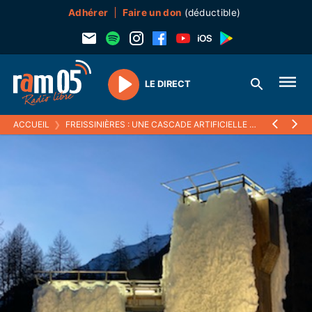
Adhérer
Faire un don
(déductible)
LE DIRECT
Play
ACCUEIL
❯
FREISSINIÈRES : UNE CASCADE ARTIFICIELLE POUR LES FONDUS DE LA GLACE