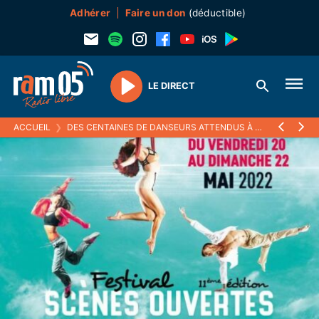
Adhérer
Faire un don
(déductible)
LE DIRECT
Play
ACCUEIL
❯
DES CENTAINES DE DANSEURS ATTENDUS À EMBRUN CE WEEKEND, RAM05 EN DIRECT SUR PLACE