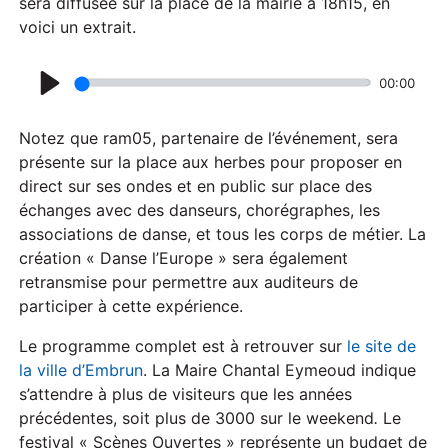
sera diffusée sur la place de la mairie à 18h15, en
voici un extrait.
00:00
P
l
Notez que ram05, partenaire de l’événement, sera
a
présente sur la place aux herbes pour proposer en
direct sur ses ondes et en public sur place des
y
échanges avec des danseurs, chorégraphes, les
associations de danse, et tous les corps de métier. La
création « Danse l’Europe » sera également
retransmise pour permettre aux auditeurs de
participer à cette expérience.
Le programme complet est à retrouver sur
le site de
la ville d’Embrun
. La Maire Chantal Eymeoud indique
s’attendre à plus de visiteurs que les années
précédentes, soit plus de 3000 sur le weekend
.
Le
festival « Scènes Ouvertes » représente un budget de