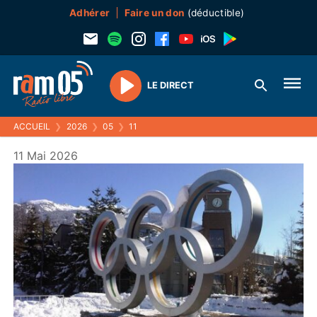
Adhérer
Faire un don
(déductible)
LE DIRECT
Play
ACCUEIL
❯
2026
❯
05
❯
11
11 Mai 2026