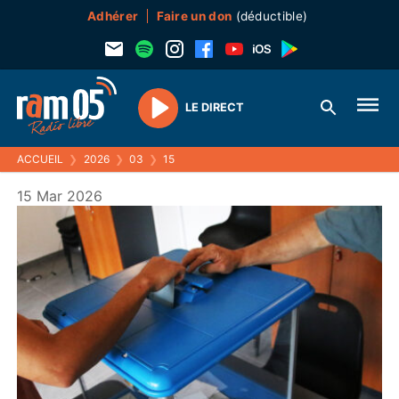
Adhérer
Faire un don
(déductible)
LE DIRECT
Play
ACCUEIL
❯
2026
❯
03
❯
15
15 Mar 2026