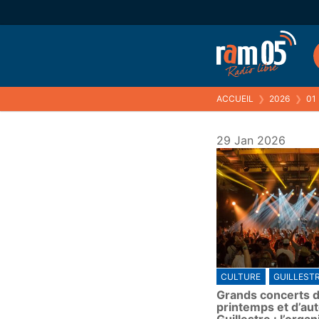
ACCUEIL
❯
2026
❯
01
29 Jan 2026
CULTURE
GUILLEST
Grands concerts 
printemps et d’au