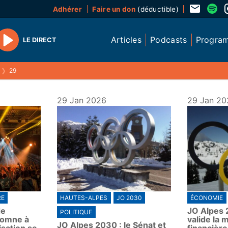
Adhérer
Faire un don
(déductible)
Articles
Podcasts
Progra
LE DIRECT
Play
❯
29
29 Jan 2026
29 Jan 20
RE
HAUTES-ALPES
JO 2030
ÉCONOMIE
de
JO Alpes 2
POLITIQUE
tomne à
valide la 
JO Alpes 2030 : le Sénat et