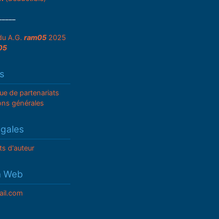
_____
du A.G.
ram05
2025
05
s
que de partenariats
ons générales
égales
ts d'auteur
n Web
il.com