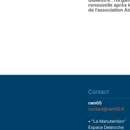
Guillestre : l’orga
renouvelle après le
de l’association Ai
Contact
ram05
contact@ram05.fr
• "La Manutention"
Espace Delaroche