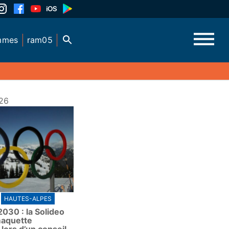
mmes
ram05
26
HAUTES-ALPES
030 : la Solideo
maquette