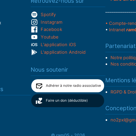
Retrouvez-nous sur
______________
Spotify
Instagram
x
• Compte-ren
Facebook
•
Intranet
ram
Youtube
L'application iOS
Partenariat
L'application Android
Notre politi
Nos conditi
Nous soutenir
Mentions l
Adhérer à notre radio associative
rs
RGPD & Droi
Faire un don (déductible)
Conceptio
no2pxl@gma
© ram05 - 2026