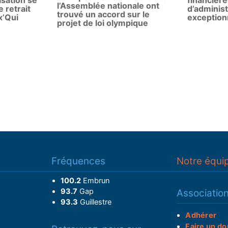
nisation se
financière
l’Assemblée nationale ont
 retrait
d’administ
trouvé un accord sur le
x’Qui
exception
projet de loi olympique
Fréquences
Notre équi
100.2
Embrun
93.7
Gap
Associatio
93.3
Guillestre
Adhérer
Faire un do