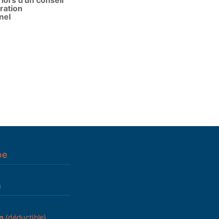
 lors d’un conseil
ration
nel
pe
n
n
(déductible)