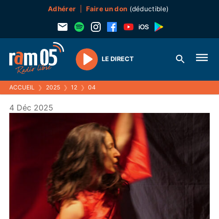
Adhérer
Faire un don
(déductible)
LE DIRECT
Play
ACCUEIL
❯
2025
❯
12
❯
04
4 Déc 2025