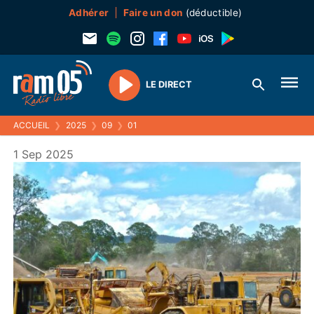
Adhérer
Faire un don
(déductible)
LE DIRECT
Play
ACCUEIL
❯
2025
❯
09
❯
01
1 Sep 2025