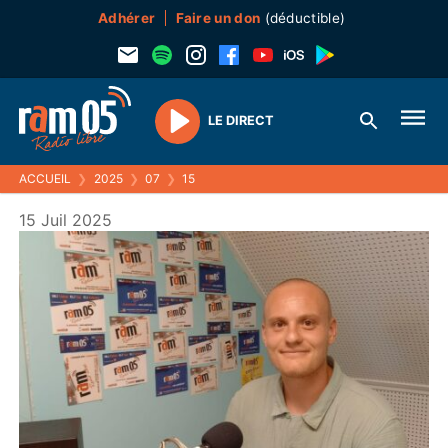
Adhérer
Faire un don
(déductible)
LE DIRECT
Play
ACCUEIL
❯
2025
❯
07
❯
15
15 Juil 2025