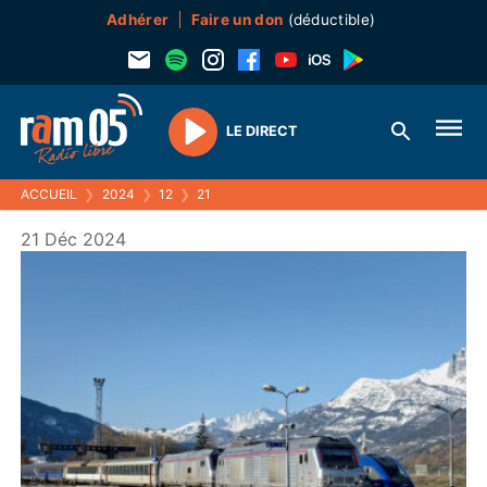
Adhérer
Faire un don
(déductible)
LE DIRECT
Play
ACCUEIL
❯
2024
❯
12
❯
21
21 Déc 2024