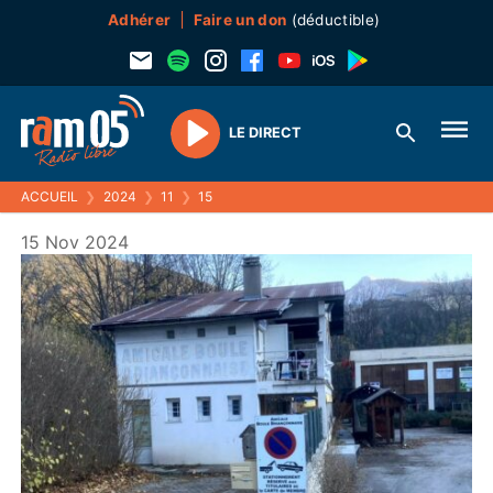
Adhérer
Faire un don
(déductible)
LE DIRECT
Play
ACCUEIL
❯
2024
❯
11
❯
15
15 Nov 2024