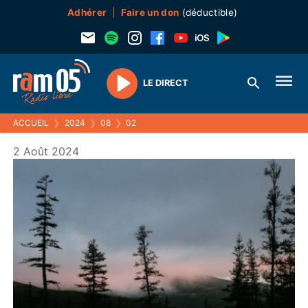
Adhérer
Faire un don
(déductible)
LE DIRECT
Play
ACCUEIL
❯
2024
❯
08
❯
02
2 Août 2024