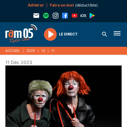
Adhérer
Faire un don
(déductible)
LE DIRECT
Play
ACCUEIL
❯
2023
❯
12
❯
11
11 Déc 2023