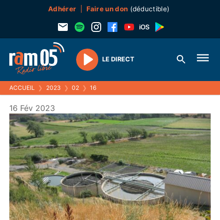
Adhérer
Faire un don
(déductible)
LE DIRECT
Play
ACCUEIL
❯
2023
❯
02
❯
16
16 Fév 2023