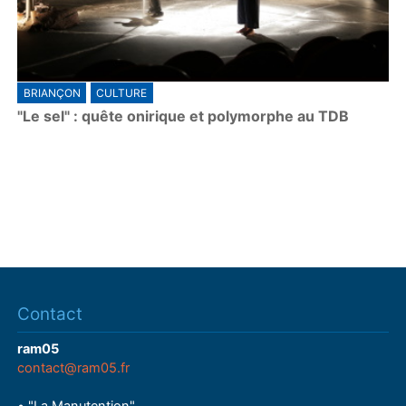
BRIANÇON
CULTURE
"Le sel" : quête onirique et polymorphe au TDB
Contact
ram05
contact@ram05.fr