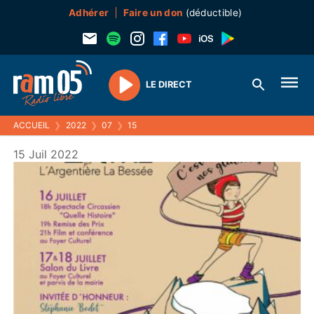
Adhérer
Faire un don
(déductible)
LE DIRECT
Play
ACCUEIL
❯
2022
❯
07
❯
15
15 Juil 2022