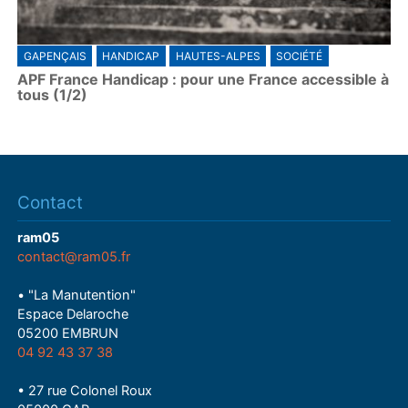
GAPENÇAIS
HANDICAP
HAUTES-ALPES
SOCIÉTÉ
APF France Handicap : pour une France accessible à
tous (1/2)
Contact
ram05
contact@ram05.fr
• "La Manutention"
Espace Delaroche
05200 EMBRUN
04 92 43 37 38
• 27 rue Colonel Roux