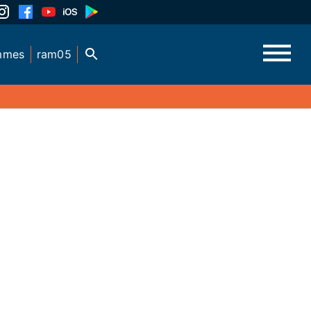
mmes
ram05