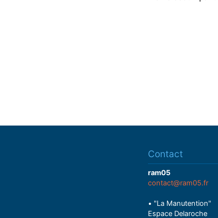
Contact
ram05
contact@ram05.fr
• "La Manutention"
Espace Delaroche