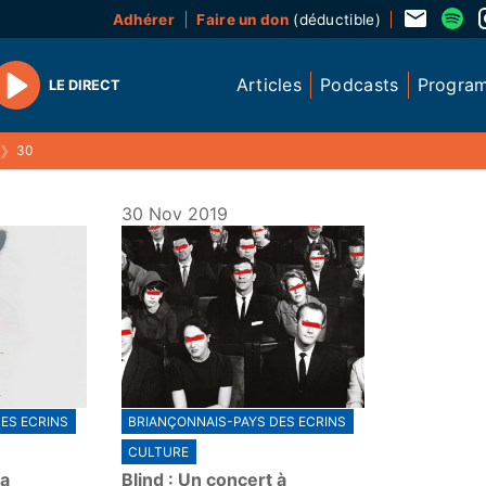
Adhérer
Faire un don
(déductible)
Articles
Podcasts
Progra
LE DIRECT
Play
❯
30
30 Nov 2019
ES ECRINS
BRIANÇONNAIS-PAYS DES ECRINS
CULTURE
da
Blind : Un concert à