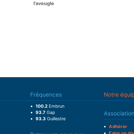
l'aveugle
Fréquences
Notre équi
100.2
Embrun
93.7
Gap
Associatio
93.3
Guillestre
Adhérer
Faire un do