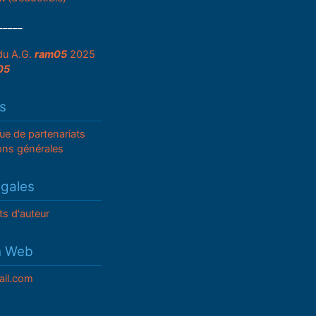
_____
du A.G.
ram05
2025
05
s
que de partenariats
ons générales
égales
ts d'auteur
n Web
il.com