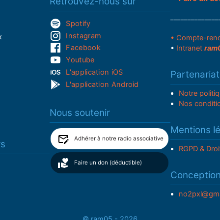
Retrouvez-nous sur
______________
Spotify
Instagram
x
• Compte-ren
Facebook
•
Intranet
ram
Youtube
L'application iOS
Partenariat
L'application Android
Notre politi
Nos conditi
Nous soutenir
Mentions l
Adhérer à notre radio associative
rs
RGPD & Droi
Faire un don (déductible)
Conceptio
no2pxl@gma
© ram05 - 2026