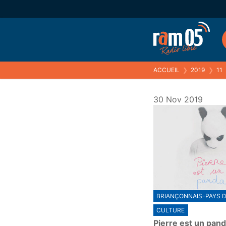
ACCUEIL
❯
2019
❯
11
30 Nov 2019
BRIANÇONNAIS-PAYS D
CULTURE
Pierre est un pan