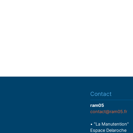
Contact
ram05
contact@ram05.fr
• "La Manutention"
Espace Delaroche