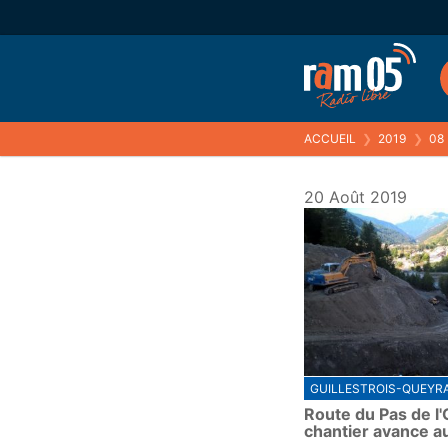
ACCUEIL
❯
2019
❯
08
20 Août 2019
GUILLESTROIS-QUEYR
Route du Pas de l'O
chantier avance a