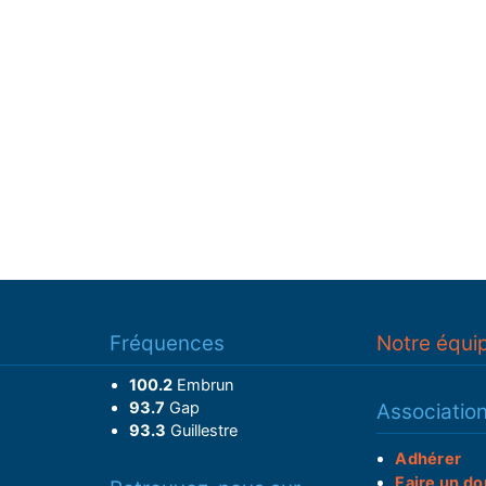
Fréquences
Notre équi
100.2
Embrun
93.7
Gap
Associatio
93.3
Guillestre
Adhérer
Faire un do