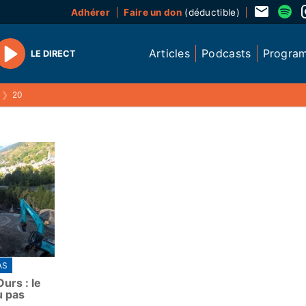
Adhérer
Faire un don
(déductible)
Articles
Podcasts
Progra
LE DIRECT
Play
❯
20
AS
urs : le
u pas