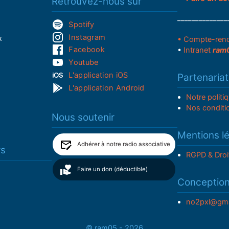
Retrouvez-nous sur
______________
Spotify
Instagram
x
• Compte-ren
Facebook
•
Intranet
ram
Youtube
L'application iOS
Partenariat
L'application Android
Notre politi
Nos conditi
Nous soutenir
Mentions l
Adhérer à notre radio associative
rs
RGPD & Droi
Faire un don (déductible)
Conceptio
no2pxl@gma
© ram05 - 2026