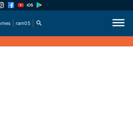
mmes
ram05