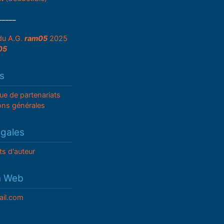
_____
du A.G.
ram05
2025
05
s
que de partenariats
ons générales
égales
ts d'auteur
n Web
il.com