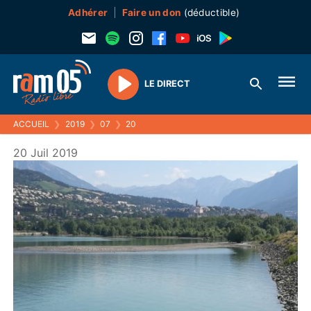
Adhérer
Faire un don
(déductible)
LE DIRECT
Play
ACCUEIL
❯
2019
❯
07
❯
20
20 Juil 2019