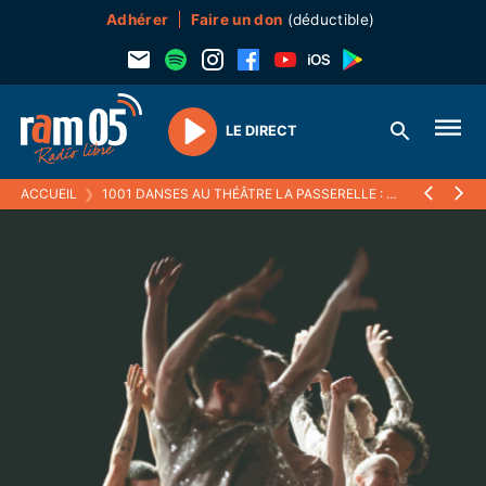
Adhérer
Faire un don
(déductible)
LE DIRECT
Play
ACCUEIL
❯
1001 DANSES AU THÉÂTRE LA PASSERELLE : ODE À LA JOIE ET À LA DIVERSITÉ