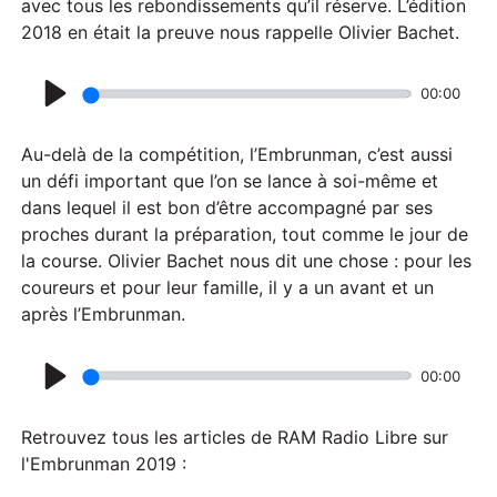
avec tous les rebondissements qu’il réserve. L’édition
2018 en était la preuve nous rappelle Olivier Bachet.
00:00
P
l
Au-delà de la compétition, l’Embrunman, c’est aussi
a
un défi important que l’on se lance à soi-même et
dans lequel il est bon d’être accompagné par ses
y
proches durant la préparation, tout comme le jour de
la course. Olivier Bachet nous dit une chose : pour les
coureurs et pour leur famille, il y a un avant et un
après l’Embrunman.
00:00
P
l
Retrouvez tous les articles de RAM Radio Libre sur
a
l'Embrunman 2019 :
y