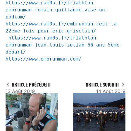
https://www.ram05.fr/triathlon-
embrunman-romain-guillaume-vise-un-
podium/
https://www.ram05.fr/embrunman-cest-la-
22eme-fois-pour-eric-griselain/
https://www.ram05.fr/triathlon-
embrunman-jean-louis-zulian-66-ans-5eme-
depart/
https://www.embrunman.com/
ARTICLE PRÉCÉDENT
ARTICLE SUIVANT
13 Août 2019
14 Août 2019