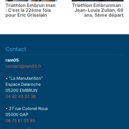
Triathlon Embrun man
Triathlon Embrunman :
: C'est la 22ème fois
Jean-Louis Zulian, 66
pour Eric Griselain
ans, 5ème départ
Contact
ram05
contact@ram05.fr
• "La Manutention"
Espace Delaroche
05200 EMBRUN
04 92 43 37 38
• 27 rue Colonel Roux
05000 GAP
06 75 81 05 85