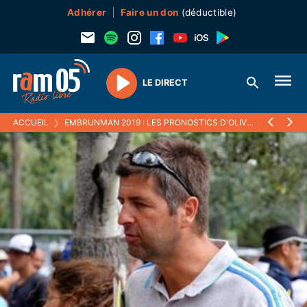
Adhérer
Faire un don
(déductible)
LE DIRECT
Play
ACCUEIL
❯
EMBRUNMAN 2019 : LES PRONOSTICS D'OLIVIER BACHET