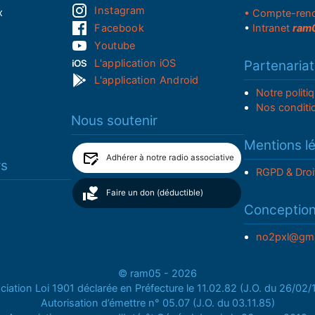
Instagram
x
• Compte-ren
Facebook
•
Intranet
ram
Youtube
L'application iOS
Partenariat
L'application Android
Notre politi
Nos conditi
Nous soutenir
Mentions l
Adhérer à notre radio associative
rs
RGPD & Droi
Faire un don (déductible)
Conceptio
no2pxl@gma
© ram05 - 2026
iation Loi 1901 déclarée en Préfecture le 11.02.82 (J.O. du 26/02
Autorisation d’émettre n° 05.07 (J.O. du 03.11.85)