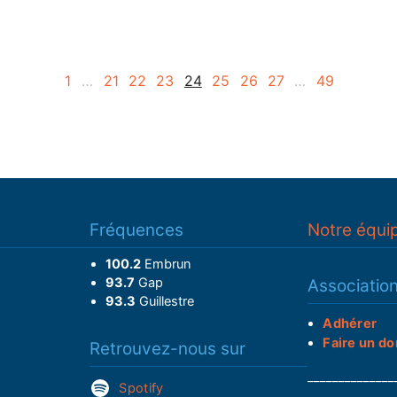
1
…
21
22
23
24
25
26
27
…
49
Fréquences
Notre équi
100.2
Embrun
93.7
Gap
Associatio
93.3
Guillestre
Adhérer
Faire un do
Retrouvez-nous sur
______________
Spotify