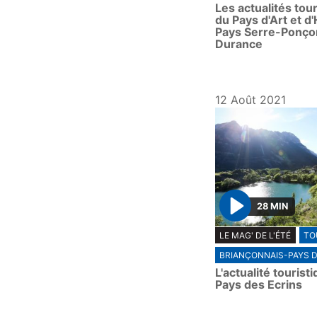
Les actualités tou
y
du Pays d'Art et d'
Pays Serre-Ponço
Durance
12 Août 2021
28 MIN
P
LE MAG' DE L'ÉTÉ
TO
l
BRIANÇONNAIS-PAYS D
a
L'actualité tourist
y
Pays des Ecrins