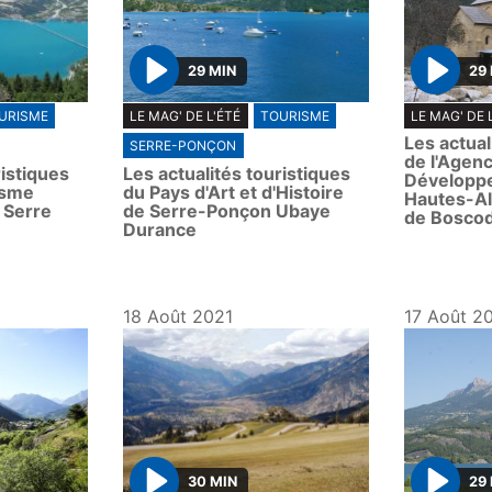
29 MIN
29
P
P
URISME
LE MAG' DE L'ÉTÉ
TOURISME
LE MAG' DE 
l
l
Les actual
SERRE-PONÇON
a
a
de l'Agen
ristiques
Les actualités touristiques
y
y
Développ
risme
du Pays d'Art et d'Histoire
Hautes-Al
 Serre
de Serre-Ponçon Ubaye
de Bosco
Durance
18 Août 2021
17 Août 2
30 MIN
29