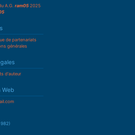
du A.G.
ram05
2025
05
s
que de partenariats
ons générales
égales
ts d'auteur
n Web
il.com
/1982)