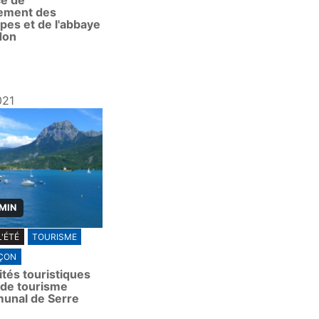
ce de
ement des
pes et de l'abbaye
don
021
 MIN
L'ÉTÉ
TOURISME
ÇON
ités touristiques
e de tourisme
unal de Serre