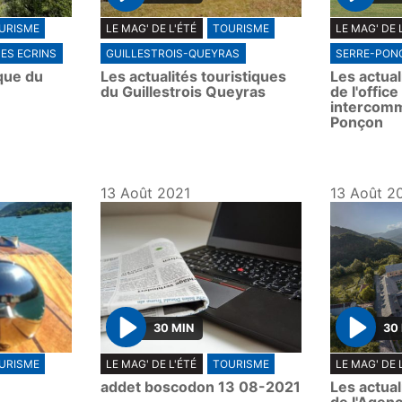
P
P
URISME
LE MAG' DE L'ÉTÉ
TOURISME
LE MAG' DE 
l
l
ES ECRINS
GUILLESTROIS-QUEYRAS
SERRE-PON
a
a
ique du
Les actualités touristiques
Les actual
y
y
du Guillestrois Queyras
de l'offic
intercomm
Ponçon
13 Août 2021
13 Août 2
30 MIN
30
P
P
URISME
LE MAG' DE L'ÉTÉ
TOURISME
LE MAG' DE 
l
l
addet boscodon 13 08-2021
Les actual
a
a