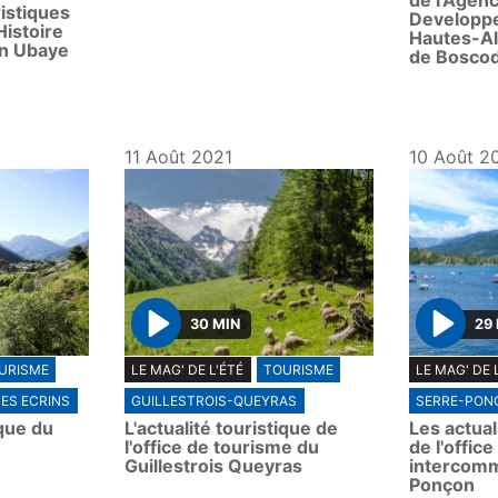
de l'Agen
ristiques
y
y
Developp
Histoire
Hautes-Al
n Ubaye
de Bosco
11 Août 2021
10 Août 2
30 MIN
29
P
P
URISME
LE MAG' DE L'ÉTÉ
TOURISME
LE MAG' DE 
l
l
ES ECRINS
GUILLESTROIS-QUEYRAS
SERRE-PON
a
a
ique du
L'actualité touristique de
Les actual
y
y
l'office de tourisme du
de l'offic
Guillestrois Queyras
intercomm
Ponçon