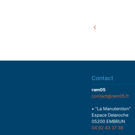
Contact
ram05
contact@ram05.fr
• "La Manutention"
Espace Delaroche
05200 EMBRUN
04 92 43 37 38