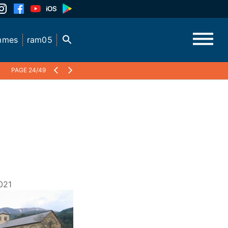
mmes
ram05
PAGE 24/49
021