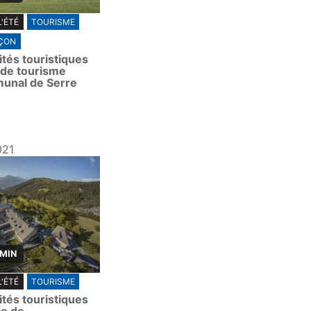
L'ÉTÉ
TOURISME
ÇON
ités touristiques
e de tourisme
unal de Serre
021
 MIN
L'ÉTÉ
TOURISME
ités touristiques