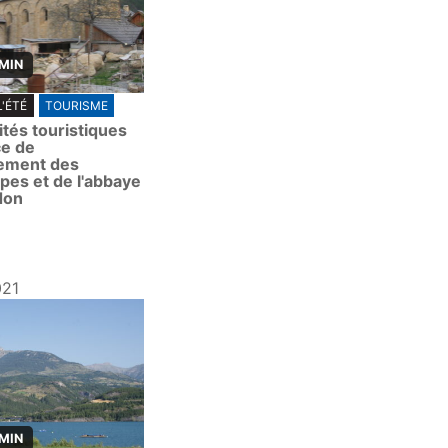
 MIN
L'ÉTÉ
TOURISME
ités touristiques
ce de
ement des
pes et de l'abbaye
don
021
 MIN