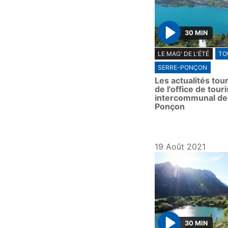
30 MIN
P
LE MAG' DE L'ÉTÉ
TO
l
SERRE-PONÇON
a
Les actualités tou
y
de l'office de tou
intercommunal de
Ponçon
19 Août 2021
30 MIN