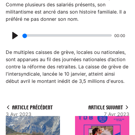
Comme plusieurs des salariés présents, son
militantisme est ancré dans son histoire familiale. Il a
préféré ne pas donner son nom
.
00:00
P
l
De multiples caisses de grève, locales ou nationales,
a
sont apparues au fil des journées nationales d’action
contre la réforme des retraites. La caisse de grève de
y
l'intersyndicale, lancée le 10 janvier, atteint ainsi
début avril le montant inédit de 3,5 millions d'euros.
ARTICLE PRÉCÉDENT
ARTICLE SUIVANT
3 Avr 2023
7 Avr 2023