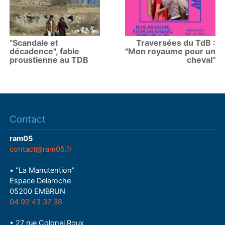
"Scandale et
Traversées du TdB :
décadence", fable
"Mon royaume pour un
proustienne au TDB
cheval"
Contact
ram05
contact@ram05.fr
• "La Manutention"
Espace Delaroche
05200 EMBRUN
04 92 43 37 38
• 27 rue Colonel Roux