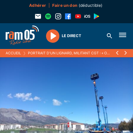
Adhérer
Faire un don
(déductible)
LE DIRECT
Play
ACCUEIL
❯
PORTRAIT D'UN LIGNARD, MILITANT CGT : « ON EST EN TRAIN DE RETROUVER UN ÉLAN DE SOLIDARITÉ »