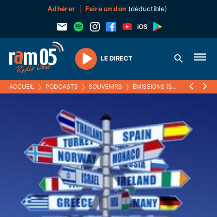
Adhérer
Faire un don
(déductible)
LE DIRECT
Play
ACCUEIL
❯
PODCASTS
❯
SOUVENIRS
❯
ÉMISSIONS (SOUVENIRS)
❯