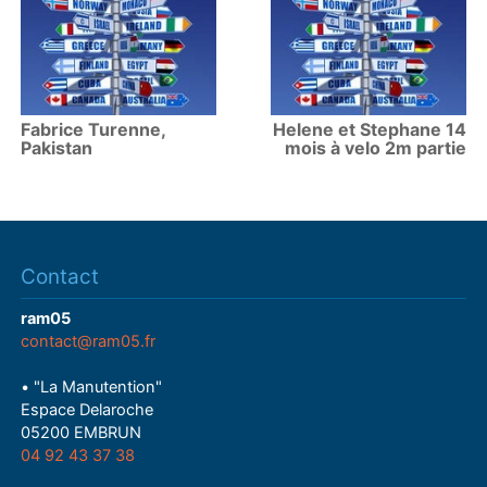
Fabrice Turenne,
Helene et Stephane 14
Pakistan
mois à velo 2m partie
Contact
ram05
contact@ram05.fr
• "La Manutention"
Espace Delaroche
05200 EMBRUN
04 92 43 37 38