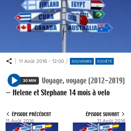
Partager
11 Août 2016 - 12:00
SOUVENIRS
SOCIÉTÉ
Voyage, voyage (2012-2019)
30 MIN
P
—
Helene et Stephane 14 mois à velo
l
a
y
ÉPISODE PRÉCÉDENT
ÉPISODE SUIVANT
11 Août 2016
11 Août 2016