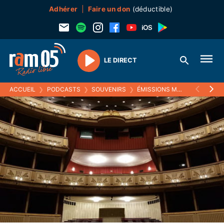
Adhérer
Faire un don
(déductible)
LE DIRECT
Play
ACCUEIL
❯
PODCASTS
❯
SOUVENIRS
❯
ÉMISSIONS MUSICALES (SOUVENIRS)