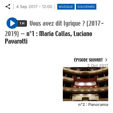
Partager
4 Sep 2017 - 12:00
MUSIQUE
SOUVENIRS
Vous avez dit lyrique ? (2017-
1 H
P
2019)
—
n°1 : Maria Callas, Luciano
l
Pavarotti
a
y
ÉPISODE SUIVANT
2 Oct 2017
n°2 : Panorama