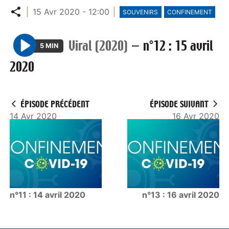
Partager
15 Avr 2020 - 12:00
SOUVENIRS
CONFINEMENT
Viral (2020)
—
n°12 : 15 avril
5 MIN
P
2020
l
a
y
ÉPISODE PRÉCÉDENT
ÉPISODE SUIVANT
14 Avr 2020
16 Avr 2020
n°11 : 14 avril 2020
n°13 : 16 avril 2020