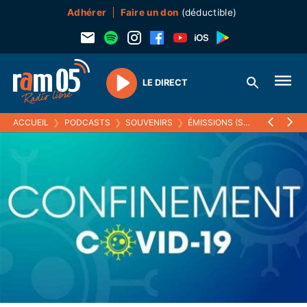
Adhérer
Faire un don
(déductible)
LE DIRECT
Play
ACCUEIL
❯
PODCASTS
❯
SOUVENIRS
❯
ÉMISSIONS (SOUVENIRS)
❯