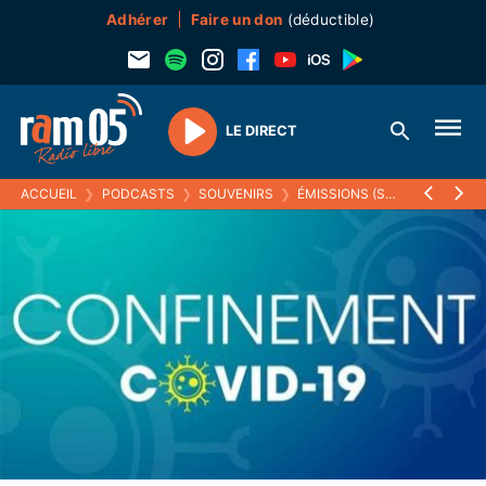
Adhérer
Faire un don
(déductible)
LE DIRECT
Play
ACCUEIL
❯
PODCASTS
❯
SOUVENIRS
❯
ÉMISSIONS (SOUVENIRS)
❯