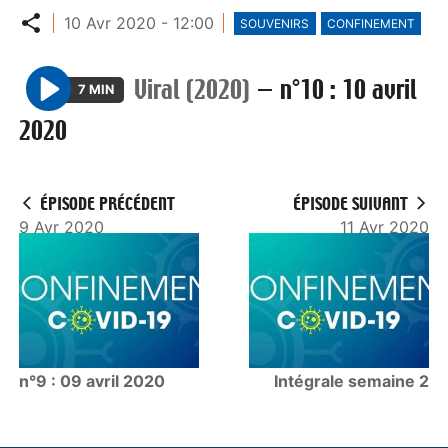
Partager
10 Avr 2020 - 12:00
SOUVENIRS
CONFINEMENT
Viral (2020)
—
n°10 : 10 avril
7 MIN
P
2020
l
a
y
ÉPISODE PRÉCÉDENT
ÉPISODE SUIVANT
9 Avr 2020
11 Avr 2020
n°9 : 09 avril 2020
Intégrale semaine 2