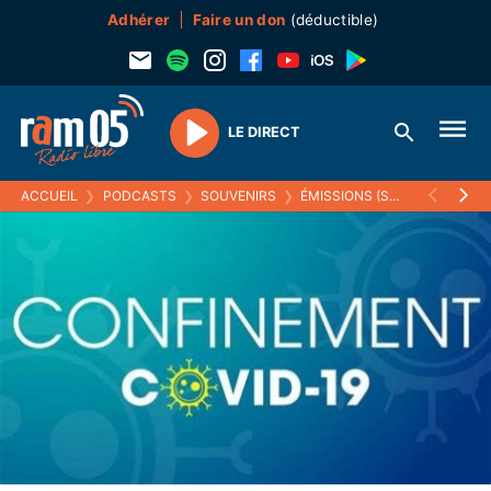
Adhérer
Faire un don
(déductible)
LE DIRECT
Play
ACCUEIL
❯
PODCASTS
❯
SOUVENIRS
❯
ÉMISSIONS (SOUVENIRS)
❯