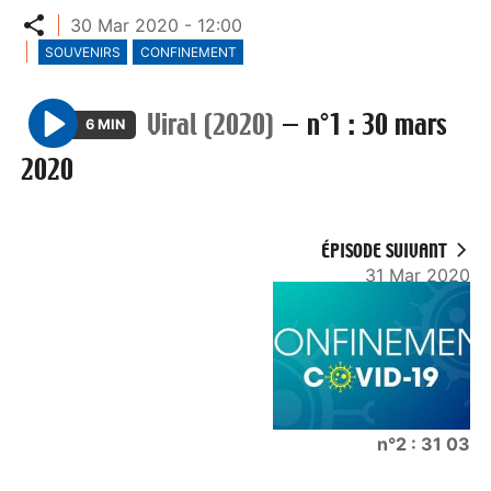
Partager
30 Mar 2020 - 12:00
SOUVENIRS
CONFINEMENT
Viral (2020)
—
n°1 : 30 mars
6 MIN
P
2020
l
a
y
ÉPISODE SUIVANT
31 Mar 2020
n°2 : 31 03