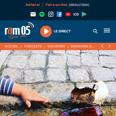
Adhérer
Faire un don
(déductible)
LE DIRECT
Play
ACCUEIL
❯
PODCASTS
❯
SOUVENIRS
❯
ÉMISSIONS (SOUVENIRS)
❯