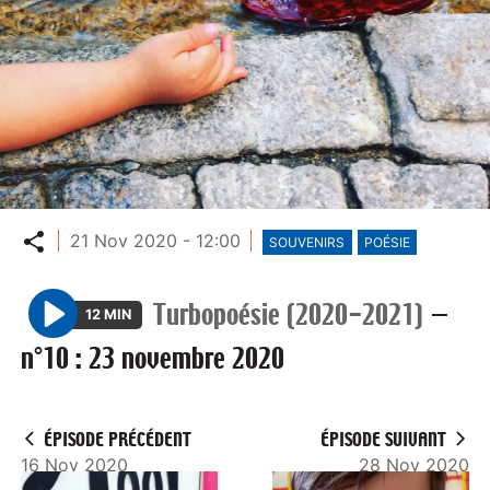
Partager
21 Nov 2020 - 12:00
SOUVENIRS
POÉSIE
Turbopoésie (2020-2021)
—
12 MIN
P
n°10 : 23 novembre 2020
l
a
y
ÉPISODE PRÉCÉDENT
ÉPISODE SUIVANT
16 Nov 2020
28 Nov 2020