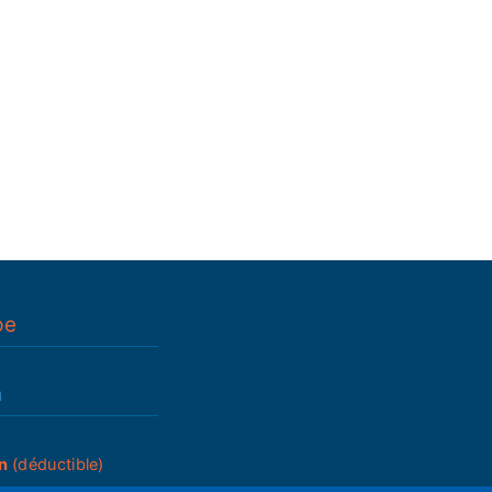
pe
n
n
(déductible)