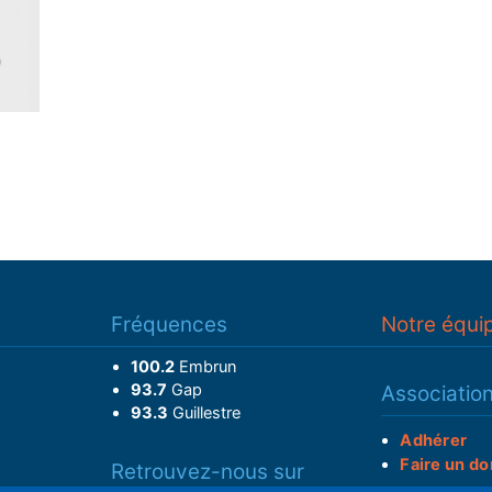
Fréquences
Notre équi
100.2
Embrun
93.7
Gap
Associatio
93.3
Guillestre
Adhérer
Faire un do
Retrouvez-nous sur