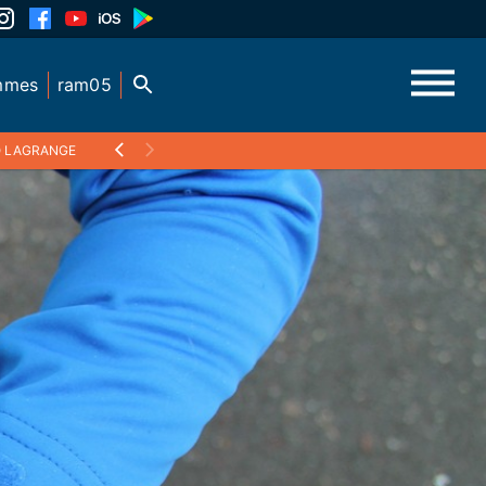
mmes
ram05
EO LAGRANGE