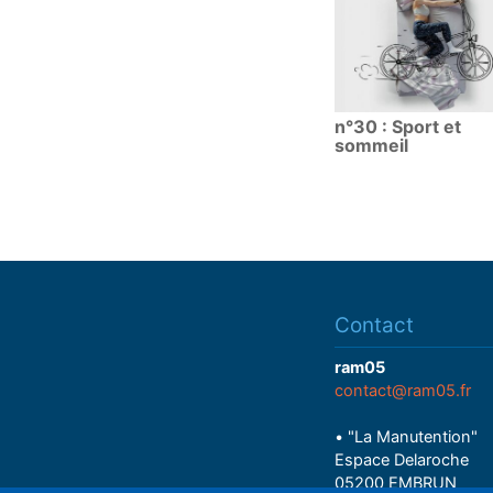
n°30 : Sport et
sommeil
Contact
ram05
contact@ram05.fr
• "La Manutention"
Espace Delaroche
05200 EMBRUN