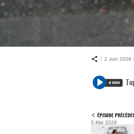
Partager
2 Juin 2026 
To
4 MIN
P
l
a
y
ÉPISODE PRÉCÉDE
5 Mai 2026