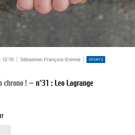
- 12:10
Sébastien François-Enimie
SPORTS
p chrono !
—
n°31 : Leo Lagrange
NT