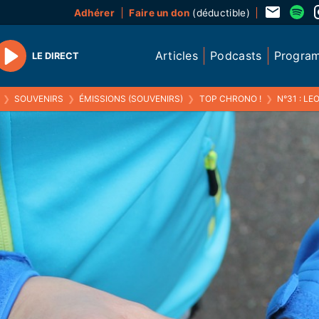
Adhérer
Faire un don
(déductible)
Articles
Podcasts
Progra
LE DIRECT
Play
❯
SOUVENIRS
❯
ÉMISSIONS (SOUVENIRS)
❯
TOP CHRONO !
❯
N°31 : L