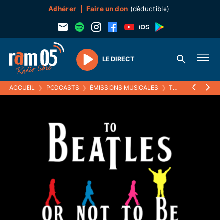
Adhérer
Faire un don
(déductible)
LE DIRECT
Play
ACCUEIL
❯
PODCASTS
❯
ÉMISSIONS MUSICALES
❯
TO BEATLES OR NOT TO BE