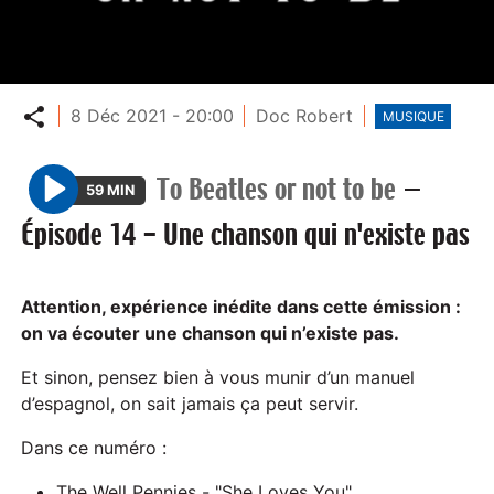
Partager
8 Déc 2021 - 20:00
Doc Robert
MUSIQUE
To Beatles or not to be
—
59 MIN
P
Épisode 14 - Une chanson qui n'existe pas
l
a
y
Attention, expérience inédite dans cette émission :
on va écouter une chanson qui n’existe pas.
Et sinon, pensez bien à vous munir d’un manuel
d’espagnol, on sait jamais ça peut servir.
Dans ce numéro :
The Well Pennies - "She Loves You"