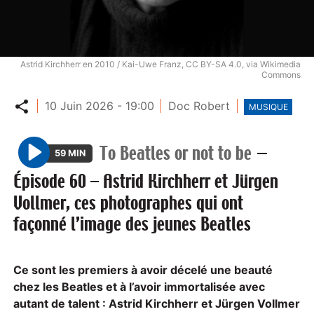
Astrid Kirchherr en 2010 / Kai-Uwe Franz, CC BY-SA 4.0, via Wikimedia
Commons
Partager
10 Juin 2026 - 19:00
Doc Robert
MUSIQUE
To Beatles or not to be
—
59 MIN
P
Épisode 60 – Astrid Kirchherr et Jürgen
l
Vollmer, ces photographes qui ont
a
façonné l’image des jeunes Beatles
y
Ce sont les premiers à avoir décelé une beauté
chez les Beatles et à l’avoir immortalisée avec
autant de talent : Astrid Kirchherr et Jürgen Vollmer