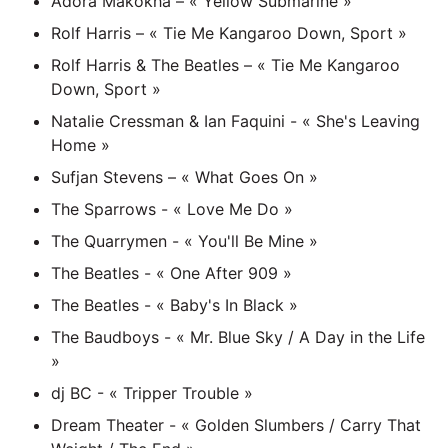
Adora Makokha – « Yellow Submarine »
Rolf Harris – « Tie Me Kangaroo Down, Sport »
Rolf Harris & The Beatles – « Tie Me Kangaroo
Down, Sport »
Natalie Cressman & Ian Faquini - « She's Leaving
Home »
Sufjan Stevens – « What Goes On »
The Sparrows - « Love Me Do »
The Quarrymen - « You'll Be Mine »
The Beatles - « One After 909 »
The Beatles - « Baby's In Black »
The Baudboys - « Mr. Blue Sky / A Day in the Life
»
dj BC - « Tripper Trouble »
Dream Theater - « Golden Slumbers / Carry That