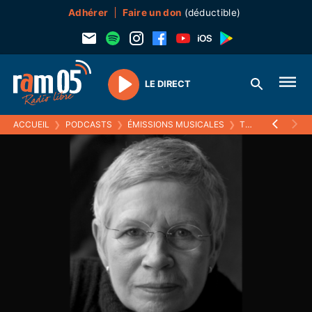
Adhérer
Faire un don
(déductible)
LE DIRECT
Play
ACCUEIL
❯
PODCASTS
❯
ÉMISSIONS MUSICALES
❯
TO BEATLES OR NOT TO BE