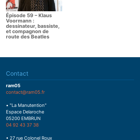
Épisode 59 – Klaus
Voormann :
dessinateur, bassiste,
et compagnon de
route des Beatles
Contact
ram05
contact@ram05.fr
• "La Manutention"
Espace Delaroche
05200 EMBRUN
04 92 43 37 38
• 27 rue Colonel Roux