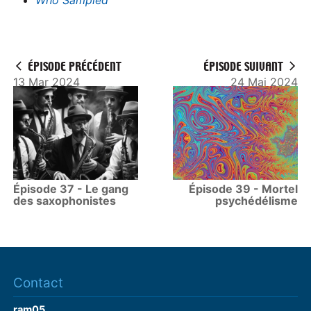
Who Sampled
ÉPISODE PRÉCÉDENT
ÉPISODE SUIVANT
13 Mar 2024
24 Mai 2024
Épisode 37 - Le gang
Épisode 39 - Mortel
des saxophonistes
psychédélisme
Contact
ram05