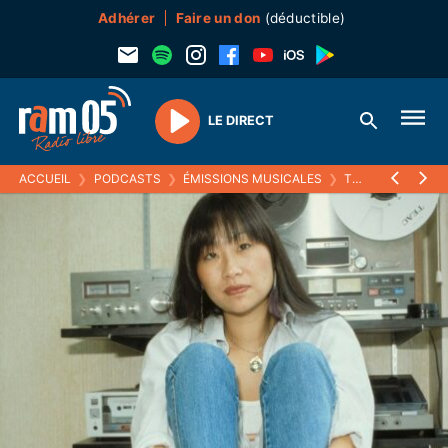
Adhérer
Faire un don
(déductible)
LE DIRECT
Play
ACCUEIL
❯
PODCASTS
❯
ÉMISSIONS MUSICALES
❯
TO BEATLES OR NOT TO BE