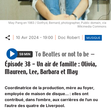
May Pang en 1983 / Gotfryd, Bernard, photographer, Public domain, via
Wikimedia Commons
Partager
10 Avr 2024 - 19:00
Doc Robert
MUSIQUE
To Beatles or not to be
—
59 MIN
P
Épisode 38 - Un air de famille : Olivia,
l
Maureen, Lee, Barbara et May
a
y
Coordinatrice de la production, mère au foyer,
employée de maison de disque... : elles ont
contribué, dans l'ombre, aux carrières de l'un ou
l'autre des quatre de Liverpool.