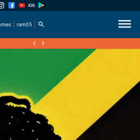
mmes
ram05