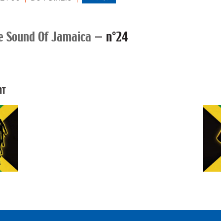
e Sound Of Jamaica
—
n°24
NT