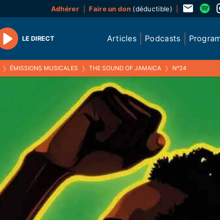
Adhérer
Faire un don
(déductible)
Articles
Podcasts
Progra
LE DIRECT
Play
❯
ÉMISSIONS MUSICALES
❯
THE SOUND OF JAMAICA
❯
N°24