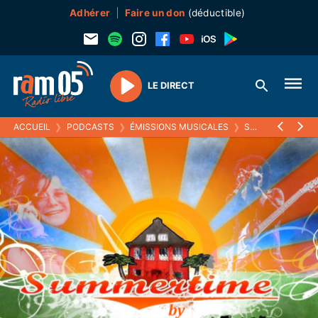
Adhérer
Faire un don
(déductible)
LE DIRECT
Play
ACCUEIL
❯
PODCASTS
❯
ÉMISSIONS MUSICALES
❯
SUMMERTIME
❯