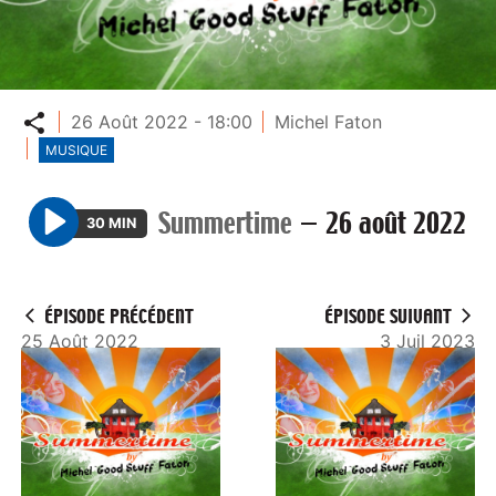
Partager
26 Août 2022 - 18:00
Michel Faton
MUSIQUE
Summertime
—
26 août 2022
30 MIN
P
l
a
ÉPISODE PRÉCÉDENT
ÉPISODE SUIVANT
y
25 Août 2022
3 Juil 2023