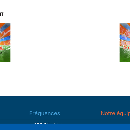
NT
Fréquences
Notre équi
100.2
Embrun