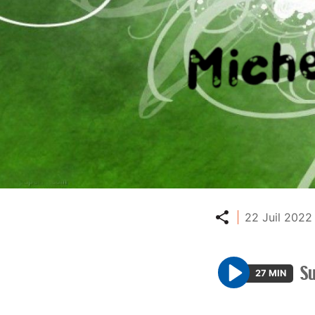
Partager
22 Juil 2022
S
27 MIN
P
l