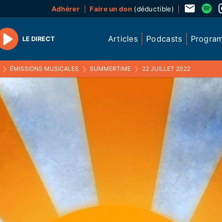
Adhérer
Faire un don
(déductible)
Articles
Podcasts
Progra
LE DIRECT
Play
❯
ÉMISSIONS MUSICALES
❯
SUMMERTIME
❯
22 JUILLET 2022