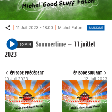
Partager
11 Juil 2023 - 18:00
Michel Faton
MUSIQUE
Summertime
—
11 juillet
30 MIN
P
2023
l
a
y
ÉPISODE PRÉCÉDENT
ÉPISODE SUIVANT
10 Juil 2023
12 Juil 2023