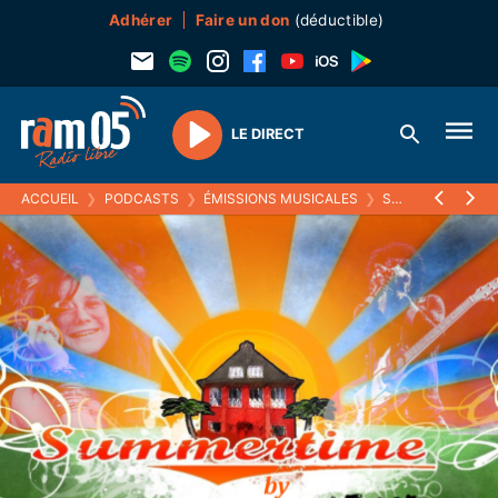
Adhérer
Faire un don
(déductible)
LE DIRECT
Play
ACCUEIL
❯
PODCASTS
❯
ÉMISSIONS MUSICALES
❯
SUMMERTIME
❯