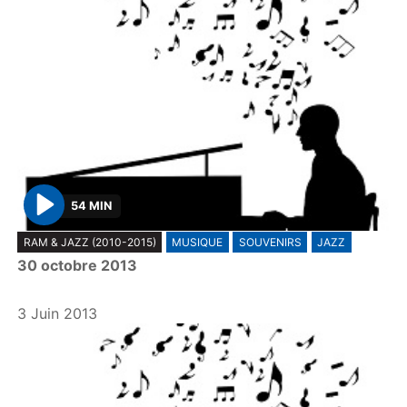
54 MIN
P
RAM & JAZZ (2010-2015)
MUSIQUE
SOUVENIRS
JAZZ
l
30 octobre 2013
a
y
3 Juin 2013