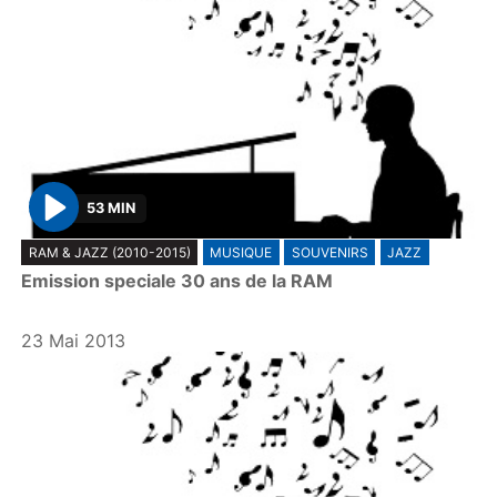
53 MIN
P
RAM & JAZZ (2010-2015)
MUSIQUE
SOUVENIRS
JAZZ
l
Emission speciale 30 ans de la RAM
a
y
23 Mai 2013