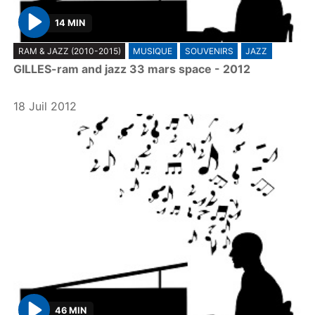
14 MIN
P
RAM & JAZZ (2010-2015)
MUSIQUE
SOUVENIRS
JAZZ
l
GILLES-ram and jazz 33 mars space - 2012
a
y
18 Juil 2012
46 MIN