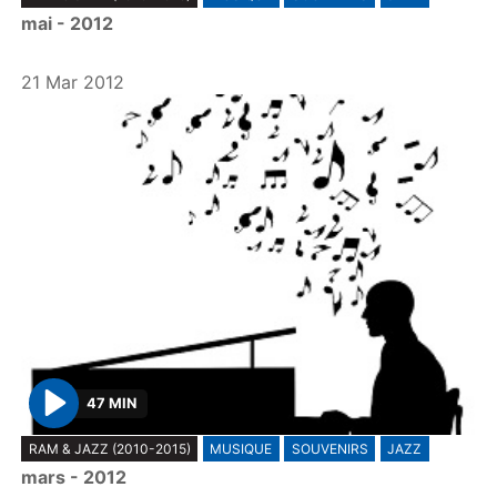
l
mai - 2012
a
y
21 Mar 2012
47 MIN
P
RAM & JAZZ (2010-2015)
MUSIQUE
SOUVENIRS
JAZZ
l
mars - 2012
a