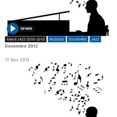
59 MIN
P
RAM & JAZZ (2010-2015)
MUSIQUE
SOUVENIRS
JAZZ
l
Decembre 2012
a
y
17 Nov 2012