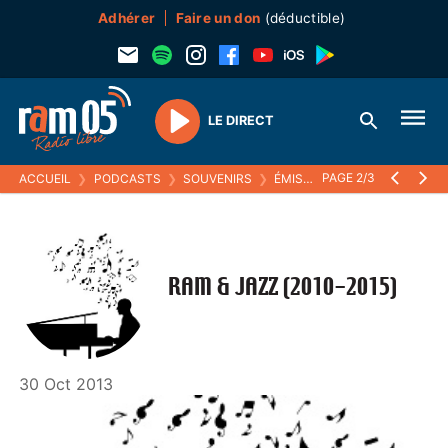
Adhérer
Faire un don
(déductible)
LE DIRECT
Play
PAGE 2/3
ACCUEIL
❯
PODCASTS
❯
SOUVENIRS
❯
ÉMISSIONS MUSICALES (SOUVENIRS)
RAM & JAZZ (2010-2015)
30 Oct 2013