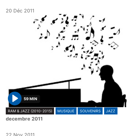
y
20 Déc 2011
59 MIN
P
RAM & JAZZ (2010-2015)
MUSIQUE
SOUVENIRS
JAZZ
l
decembre 2011
a
y
22 Nov 2011