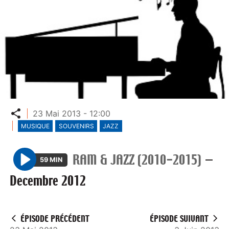
Partager
23 Mai 2013 - 12:00
MUSIQUE
SOUVENIRS
JAZZ
RAM & JAZZ (2010-2015)
—
59 MIN
P
Decembre 2012
l
a
y
ÉPISODE PRÉCÉDENT
ÉPISODE SUIVANT