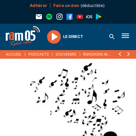
Adhérer
Faire un don
(déductible)
LE DIRECT
Play
ACCUEIL
❯
PODCASTS
❯
SOUVENIRS
❯
ÉMISSIONS MUSICALES (SOUVENIRS)