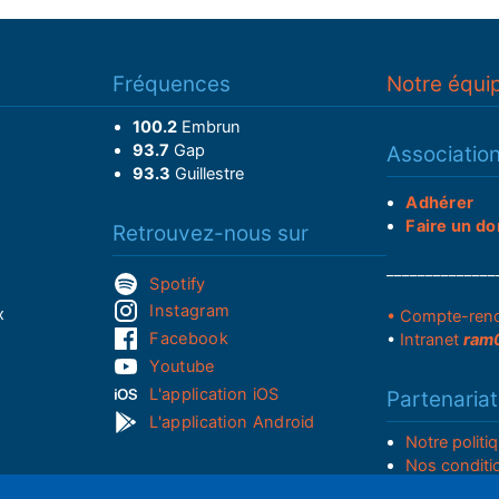
Fréquences
Notre équi
100.2
Embrun
93.7
Gap
Associatio
93.3
Guillestre
Adhérer
Faire un do
Retrouvez-nous sur
______________
Spotify
Instagram
x
• Compte-ren
Facebook
•
Intranet
ram
Youtube
L'application iOS
Partenariat
L'application Android
Notre politi
Nos conditi
Nous soutenir