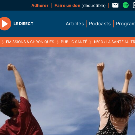
Adhérer
Faire un don
(déductible)
Articles
Podcasts
Progra
LE DIRECT
Play
❯
EMISSIONS & CHRONIQUES
❯
PUBLIC SANTÉ
❯
N°03 : LA SANTÉ AU TR