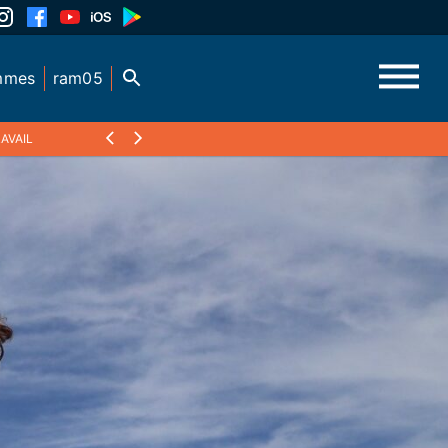
mmes
ram05
AVAIL