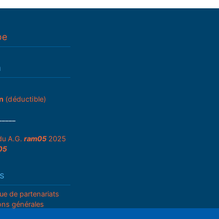
pe
n
n
(déductible)
_____
du A.G.
ram05
2025
05
s
que de partenariats
ons générales