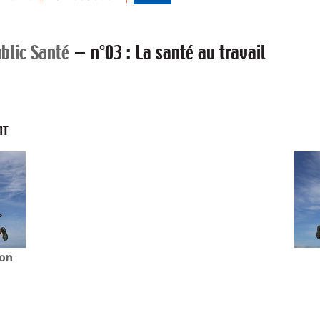
blic Santé
—
n°03 : La santé au travail
NT
ion